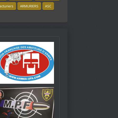
cturiers
ARMURIERS
ASC