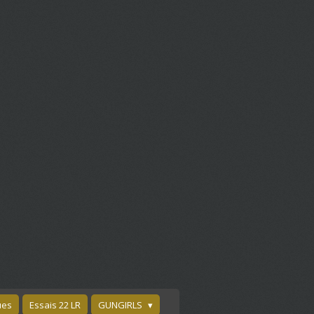
ues
Essais 22 LR
GUNGIRLS