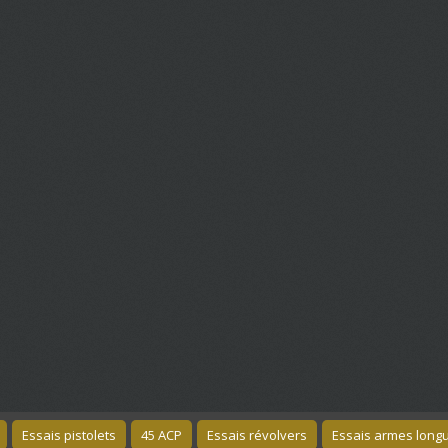
Essais pistolets
45 ACP
Essais révolvers
Essais armes long