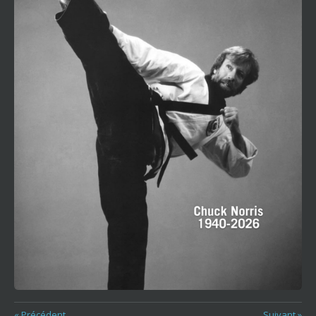
«
Précédent
Suivant
»