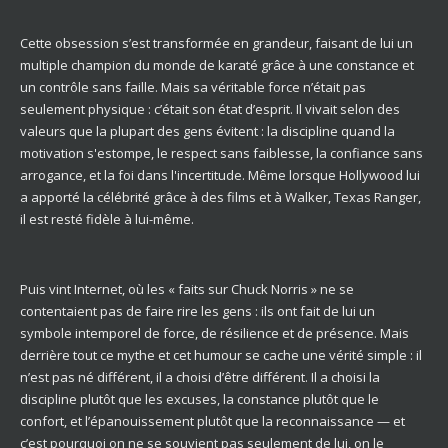
Cette obsession s’est transformée en grandeur, faisant de lui un
multiple champion du monde de karaté grâce à une constance et
un contrôle sans faille. Mais sa véritable force n’était pas
seulement physique : c’était son état d’esprit. Il vivait selon des
valeurs que la plupart des gens évitent : la discipline quand la
motivation s'estompe, le respect sans faiblesse, la confiance sans
arrogance, et la foi dans l'incertitude. Même lorsque Hollywood lui
a apporté la célébrité grâce à des films et à Walker, Texas Ranger,
il est resté fidèle à lui-même.
Puis vint Internet, où les « faits sur Chuck Norris » ne se
contentaient pas de faire rire les gens : ils ont fait de lui un
symbole intemporel de force, de résilience et de présence. Mais
derrière tout ce mythe et cet humour se cache une vérité simple : il
n’est pas né différent, il a choisi d’être différent. Il a choisi la
discipline plutôt que les excuses, la constance plutôt que le
confort, et l’épanouissement plutôt que la reconnaissance — et
c’est pourquoi on ne se souvient pas seulement de lui, on le