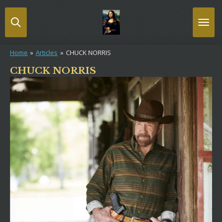
Passer
au
contenu
principal
Home
»
Articles
»
CHUCK NORRIS
CHUCK NORRIS