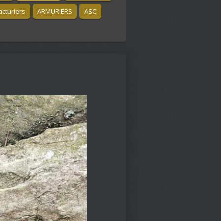
cturiers
ARMURIERS
ASC