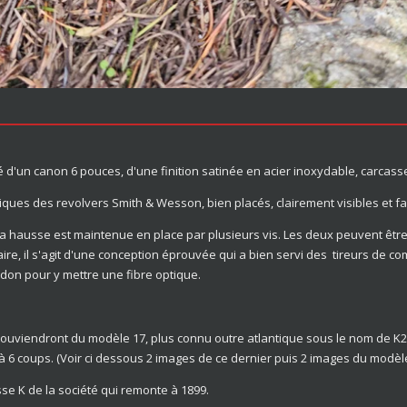
té d'un canon 6 pouces, d'une finition satinée en acier inoxydable, carcass
iques des revolvers Smith & Wesson, bien placés, clairement visibles et fa
 la hausse est maintenue en place par plusieurs vis. Les deux peuvent êtr
ire, il s'agit d'une conception éprouvée qui a bien servi des tireurs de co
idon pour y mettre une fibre optique.
ouviendront du modèle 17, plus connu outre atlantique sous le nom de K2
t à 6 coups. (Voir ci dessous 2 images de ce dernier puis 2 images du modèl
sse K de la société qui remonte à 1899.