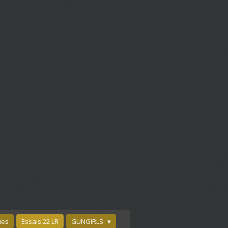
ues
Essais 22 LR
GUNGIRLS