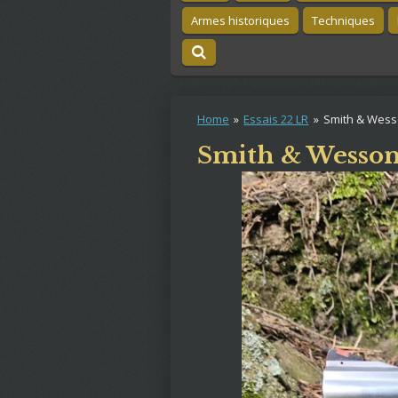
Armes historiques
Techniques
Home
»
Essais 22 LR
»
Smith & Wess
Smith & Wesson