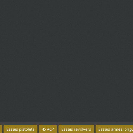
Essais pistolets
45 ACP
Essais révolvers
Essais armes long