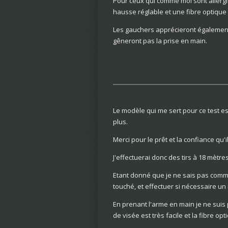
Pour ceux qui comme moi sont allergiq
hausse réglable et une fibre optique 
Les gauchers apprécieront également 
gêneront pas la prise en main.
Le modèle qui me sert pour ce test est
plus.
Merci pour le prêt et la confiance qu'
J'effectuerai donc des tirs à 18 mètre
Etant donné que je ne sais pas commen
touché, et effectuer si nécessaire un 
En prenant l'arme en main je ne sui
de visée est très facile et la fibre 