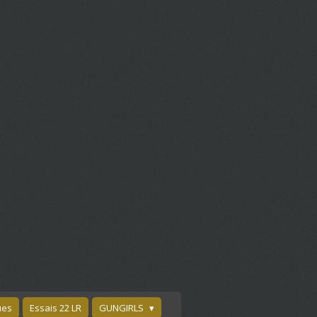
ues
Essais 22 LR
GUNGIRLS