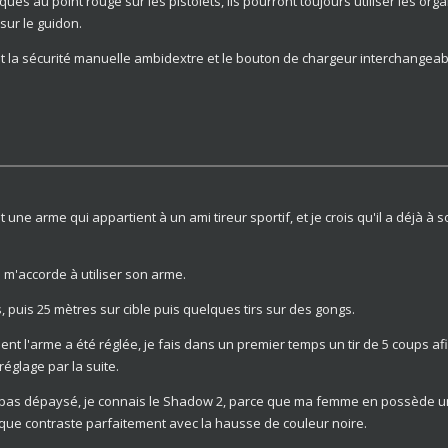
ues au point rouge sur les pistolets, ils pourront toujours utiliser les or
sur le guidon.
la sécurité manuelle ambidextre et le bouton de chargeur interchangeable
 une arme qui appartient à un ami tireur sportif, et je crois qu'il a déjà à 
il m'accorde à utiliser son arme.
s, puis 25 mètres sur cible puis quelques tirs sur des gongs.
t l'arme a été réglée, je fais dans un premier temps un tir de 5 coups afin
réglage par la suite.
s pas dépaysé, je connais le Shadow 2, parce que ma femme en possède un 
optique contraste parfaitement avec la hausse de couleur noire.