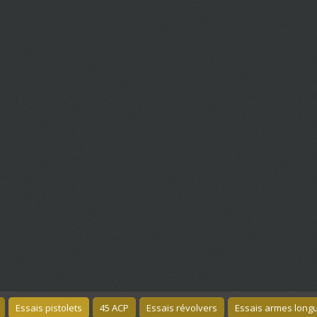
Essais pistolets
45 ACP
Essais révolvers
Essais armes long