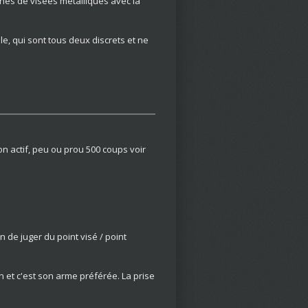
ganes de visées métalliques avec la
, qui sont tous deux discrets et ne
son actif, peu ou prou 500 coups voir
 de juger du point visé / point
et c'est son arme préférée. La prise