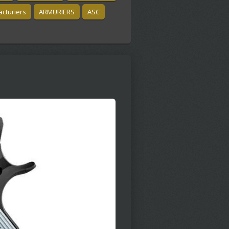
cturiers
ARMURIERS
ASC