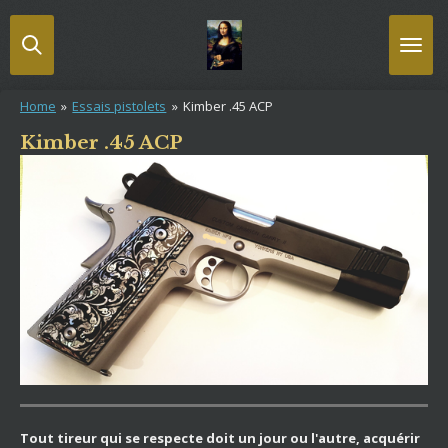
Passer
au
contenu
principal
Home
»
Essais pistolets
»
Kimber .45 ACP
Kimber .45 ACP
Tout tireur qui se respecte doit un jour ou l'autre, acquérir