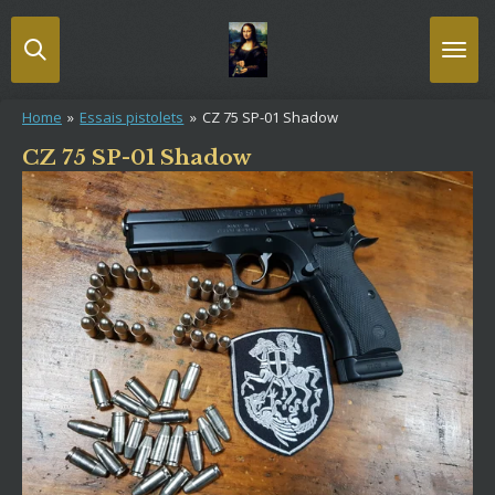
Passer
au
contenu
principal
Home
»
Essais pistolets
»
CZ 75 SP-01 Shadow
CZ 75 SP-01 Shadow