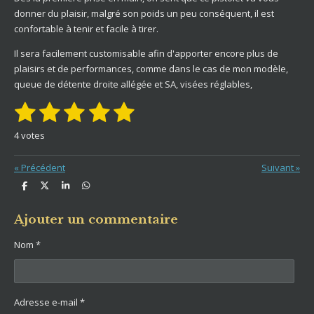
donner du plaisir, malgré son poids un peu conséquent, il est
confortable à tenir et facile à tirer.
Il sera facilement customisable afin d'apporter encore plus de
plaisirs et de performances, comme dans le cas de mon modèle,
queue de détente droite allégée et SA, visées réglables,
1
2
3
4
5
E
É
n
v
é
é
é
é
é
v
4 votes
a
o
t
t
t
t
t
l
y
«
Précédent
Suivant
»
u
o
o
o
o
o
e
r
a
P
P
P
P
i
i
i
i
i
l
a
a
a
a
t
'
r
r
r
r
l
l
l
l
l
i
t
t
t
t
Ajouter un commentaire
é
a
a
a
a
o
v
g
g
g
g
e
e
e
e
e
Nom *
e
e
e
e
a
n
r
r
r
r
l
s
s
s
s
:
u
5
a
é
t
Adresse e-mail *
t
i