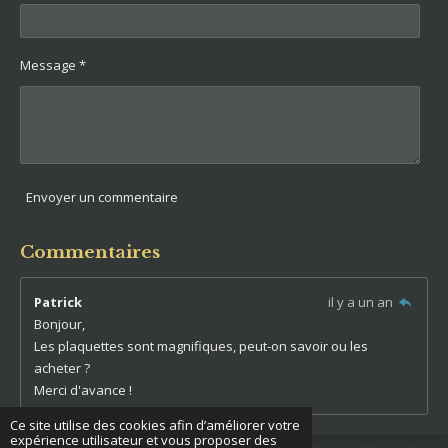
o
o
n
i
l
Message *
e
s
Envoyer un commentaire
Commentaires
Patrick
il y a un an
Bonjour,
Les plaquettes sont magnifiques, peut-on savoir ou les
acheter ?
Merci d'avance !
Ce site utilise des cookies afin d’améliorer votre
expérience utilisateur et vous proposer des