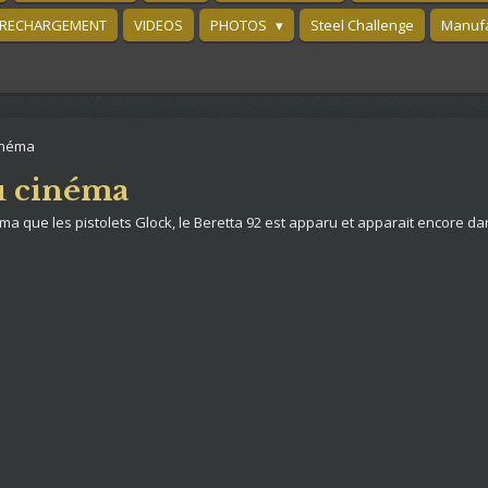
RECHARGEMENT
VIDEOS
PHOTOS
Steel Challenge
Manufa
cinéma
u cinéma
ma que les pistolets Glock, le Beretta 92 est apparu et apparait encore da