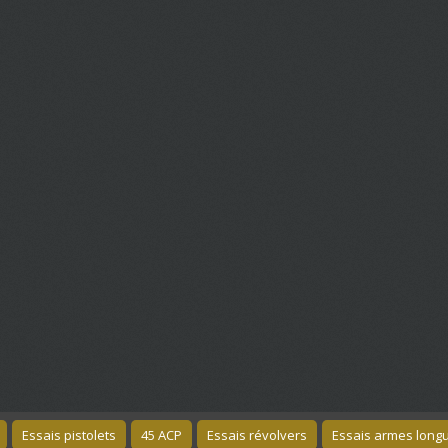
Essais pistolets
45 ACP
Essais révolvers
Essais armes long