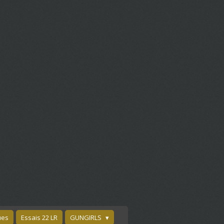
ues
Essais 22 LR
GUNGIRLS