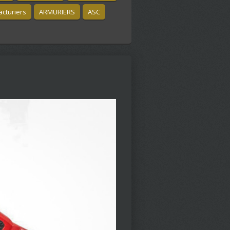
cturiers
ARMURIERS
ASC