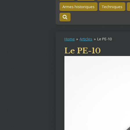
Armes historiques
Techniques
Home
»
Articles
»
Le PE-10
Le PE-10