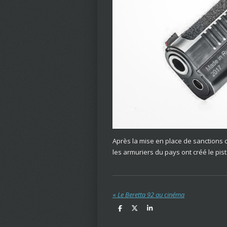
Après la mise en place de sanctions c
les armuriers du pays ont créé le pisto
«
Le Beretta 92 au cinéma
P
P
P
a
a
a
r
r
r