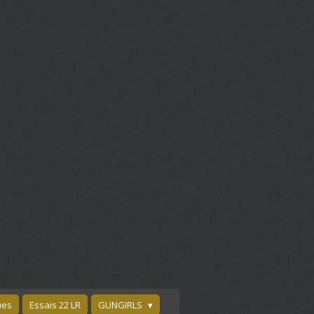
ues
Essais 22 LR
GUNGIRLS