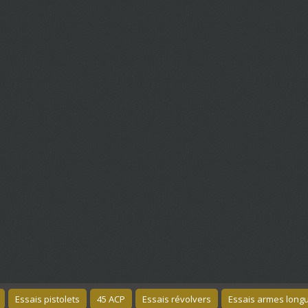
Essais pistolets
45 ACP
Essais révolvers
Essais armes long