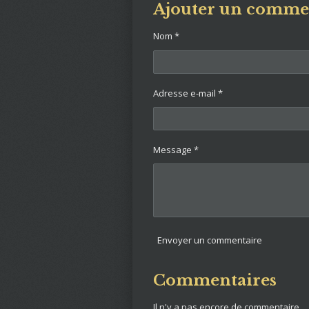
t
t
t
Ajouter un comme
a
a
a
g
g
g
e
e
e
Nom *
r
r
r
Adresse e-mail *
Message *
Envoyer un commentaire
Commentaires
Il n'y a pas encore de commentaire.