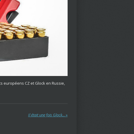
lets européens CZ et Glock en Russie,
Il était une fois Glock...
»