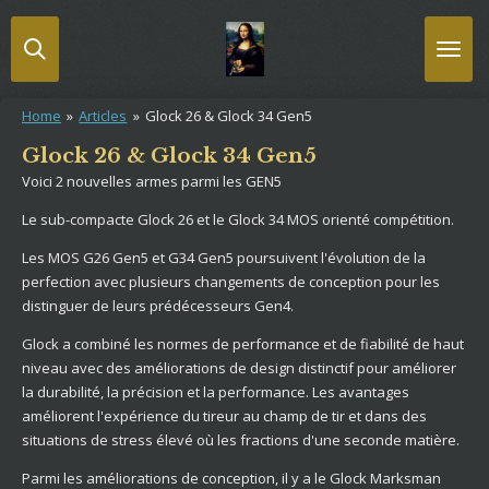
Passer
au
contenu
principal
Home
»
Articles
»
Glock 26 & Glock 34 Gen5
Glock 26 & Glock 34 Gen5
Voici 2 nouvelles armes parmi les GEN5
Le sub-compacte Glock 26 et le Glock 34 MOS orienté compétition.
Les MOS G26 Gen5 et G34 Gen5 poursuivent l'évolution de la
perfection avec plusieurs changements de conception pour les
distinguer de leurs prédécesseurs Gen4.
Glock a combiné les normes de performance et de fiabilité de haut
niveau avec des améliorations de design distinctif pour améliorer
la durabilité, la précision et la performance. Les avantages
améliorent l'expérience du tireur au champ de tir et dans des
situations de stress élevé où les fractions d'une seconde matière.
Parmi les améliorations de conception, il y a le Glock Marksman