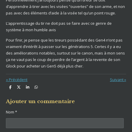
Personnellement j’ai toujours pensé qu’un tireur se doit
d’apprendre à tirer avec les visées “ouvertes” de son arme, et non
pas avec des éléments d’aide à la visée tel qu’un point rouge.
L’apprentissage du tir ne doit pas se faire avec ce genre de
système à mon humble avis
Pour finir, je pense que les tireurs possédant des Gen4 n’ont pas
vraiment d’intérêt à passer sur les générations 5. Certes il y a eu
des améliorations notables, surtout sur le canon, mais à mon sens
ça ne vaut pas le coup de perdre de l’argent à la revente de son
Glock pour acheter un Gen5 déjà plus cher.
«
Précédent
Suivant
»
P
P
P
P
a
a
a
a
r
r
r
r
t
t
t
t
Ajouter un commentaire
a
a
a
a
g
g
g
g
Nom *
e
e
e
e
r
r
r
r