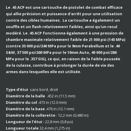
Le .45 ACP est une cartouche de pistolet de combat efficace
qui allie précision et puissance d'arrêt pour une utilisation
contre des cibles humaines. La cartouche a également un
souffle et un flash relativement faibles, ainsi qu'un recul
modéré. Le .45 ACP fonctionne également à une pression de
chambre maximale relativement faible de 21 000 psi (145 MPa)
(contre 35 000 psi/240 MPa pour le 9mm Parabellum et le .40
S&W, 37 500 psi/260 MPa pour le 10mm Auto, 40 000 psi/280
MPa pour le .357 SIG), ce qui, en raison de la faible poussée
de la culasse, contribue à prolonger la durée de vie des
armes dans lesquelles elle est utilisée.
Type d'étui
sans bord, droit
Diamètre de la balle
.452 in (11.5 mm)
Diamètre du col
.473 in (12.0 mm)
Diamètre de la base
.476 in (12.1 mm)
Diamètre de la collerette
: 12,2 mm (0,480 in)
Longueur de l'étui :
22,8 mm (0,8 po)
Longueur totale
32,4 mm (1,275 in)