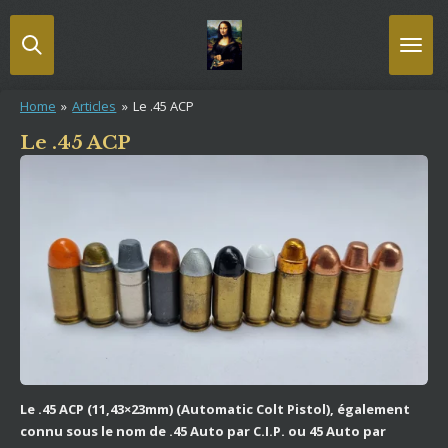
Passer
au
contenu
principal
Home
»
Articles
»
Le .45 ACP
Le .45 ACP
Le .45 ACP (11,43×23mm) (Automatic Colt Pistol), également
connu sous le nom de .45 Auto par C.I.P. ou 45 Auto par