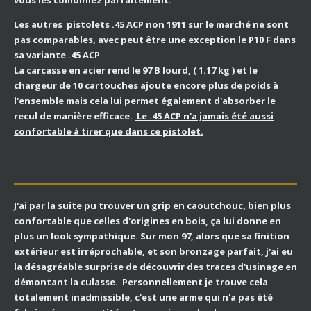
vous les combiniez parfaitement.
Les autres pistolets .45 ACP non 1911 sur le marché ne sont
pas comparables, avec peut être une exception le P10 F dans
sa variante .45 ACP
La carcasse en acier rend le 97 B lourd, ( 1.17 kg ) et le
chargeur de 10 cartouches ajoute encore plus de poids à
l'ensemble mais cela lui permet également d'absorber le
recul de manière efficace.
Le .45 ACP n'a jamais été aussi
confortable à tirer que dans ce pistolet.
J'ai par la suite pu trouver un grip en caoutchouc, bien plus
confortable que celles d'origines en bois, ça lui donne en
plus un look sympathique. Sur mon 97, alors que sa finition
extérieur est irréprochable, et son bronzage parfait, j'ai eu
la désagréable surprise de découvrir des traces d'usinage en
démontant la culasse. Personnellement je trouve cela
totalement inadmissible, c'est une arme qui n'a pas été