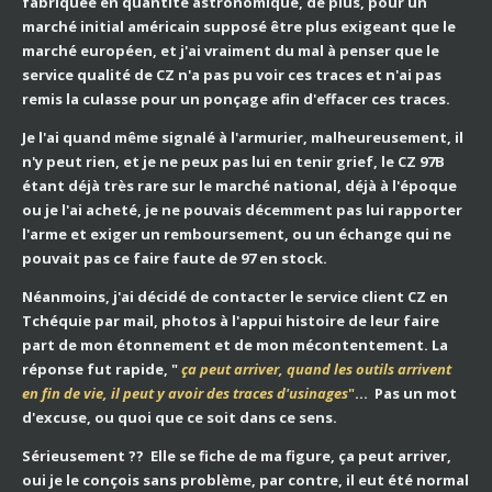
fabriquée en quantité astronomique, de plus, pour un
marché initial américain supposé être plus exigeant que le
marché européen, et j'ai vraiment du mal à penser que le
service qualité de CZ n'a pas pu voir ces traces et n'ai pas
remis la culasse pour un ponçage afin d'effacer ces traces.
Je l'ai quand même signalé à l'armurier, malheureusement, il
n'y peut rien, et je ne peux pas lui en tenir grief, le CZ 97B
étant déjà très rare sur le marché national, déjà à l'époque
ou je l'ai acheté, je ne pouvais décemment pas lui rapporter
l'arme et exiger un remboursement, ou un échange qui ne
pouvait pas ce faire faute de 97 en stock.
Néanmoins, j'ai décidé de contacter le service client CZ en
Tchéquie par mail, photos à l'appui histoire de leur faire
part de mon étonnement et de mon mécontentement. La
réponse fut rapide, "
ça peut arriver, quand les outils arrivent
en fin de vie, il peut y avoir des traces d'usinages
"
... Pas un mot
d'excuse, ou quoi que ce soit dans ce sens.
Sérieusement ?? Elle se fiche de ma figure, ça peut arriver,
oui je le conçois sans problème, par contre, il eut été normal