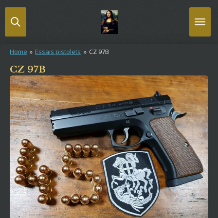
Passer
au
contenu
principal
Home
»
Essais pistolets
»
CZ 97B
CZ 97B