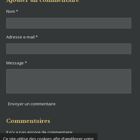
Ajouter un commentaire
a
a
a
a
g
g
g
g
Nom *
e
e
e
e
r
r
r
r
Adresse e-mail *
Message *
Envoyer un commentaire
Commentaires
Il n'y a pas encore de commentaire.
Ce site utilise des cookies afin d’améliorer votre