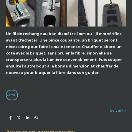
Un fil de rechange au bon diamètre 1mm ou 1,5 mm vérifiez
avant d'acheter. Une pince coupante, un briquet seront
nécessaire pour faire la maintenance. Chauffer d'abord un
coté avec le briquet, sans bruler la fibre, sinon elle ne
transportera plus la lumière convenablement. Puis couper
ensuite l'autre bout à la bonne dimension et chauffer de
nouveau pour bloquer la fibre dans son guidon.
Retour
Suivant
»
P
P
P
P
a
a
a
a
r
r
r
r
t
t
t
t