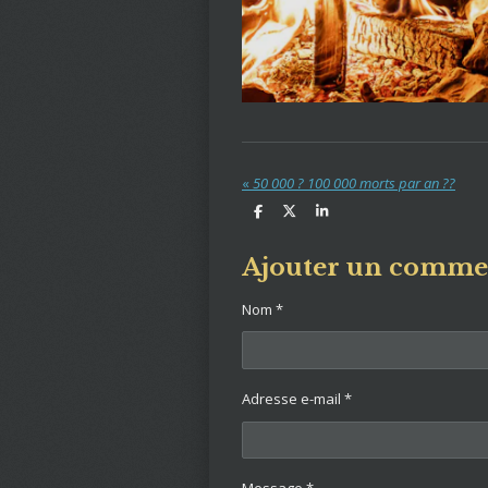
«
50 000 ? 100 000 morts par an ??
P
P
P
a
a
a
r
r
r
t
t
t
Ajouter un comme
a
a
a
g
g
g
e
e
e
Nom *
r
r
r
Adresse e-mail *
Message *