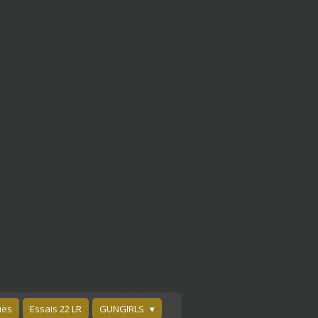
ues
Essais 22 LR
GUNGIRLS