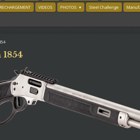
RECHARGEMENT
VIDEOS
PHOTOS
Steel Challenge
Manufa
854
 1854