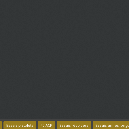
Essais pistolets
45 ACP
Essais révolvers
Essais armes long