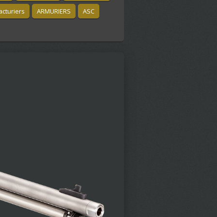
cturiers
ARMURIERS
ASC