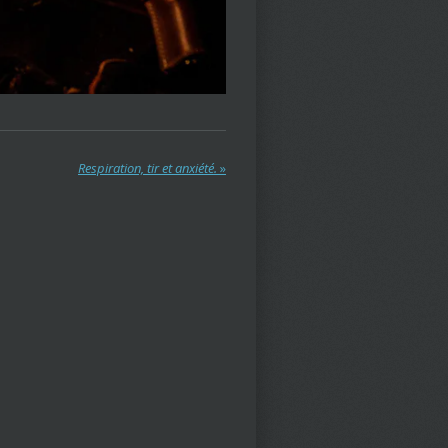
Respiration, tir et anxiété.
»