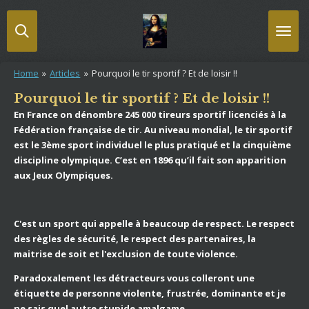
Passer
au
contenu
principal
Home
»
Articles
»
Pourquoi le tir sportif ? Et de loisir !!
Pourquoi le tir sportif ? Et de loisir !!
En France on dénombre 245 000 tireurs sportif licenciés à la
Fédération française de tir. Au niveau mondial, le tir sportif
est le 3ème sport individuel le plus pratiqué et la cinquième
discipline olympique. C’est en 1896 qu’il fait son apparition
aux Jeux Olympiques.
C'est un sport qui appelle à beaucoup de respect. Le respect
des règles de sécurité, le respect des partenaires, la
maitrise de soit et l'exclusion de toute violence.
Paradoxalement les détracteurs vous colleront une
étiquette de personne violente, frustrée, dominante et je
ne sais quel autre stupide amalgame.