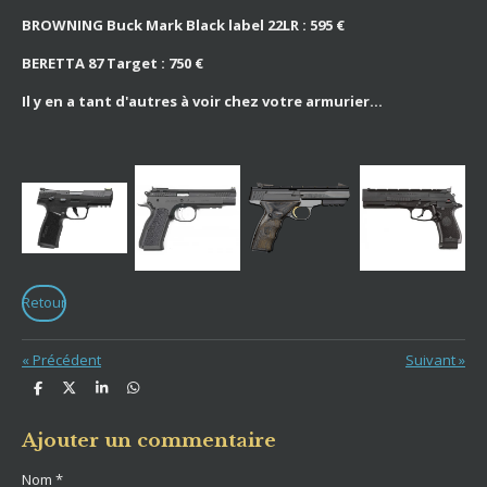
BROWNING Buck Mark Black label 22LR : 595 €
BERETTA 87 Target : 750 €
Il y en a tant d'autres à voir chez votre armurier...
Retour
«
Précédent
Suivant
»
P
P
P
P
a
a
a
a
r
r
r
r
t
t
t
t
Ajouter un commentaire
a
a
a
a
g
g
g
g
Nom *
e
e
e
e