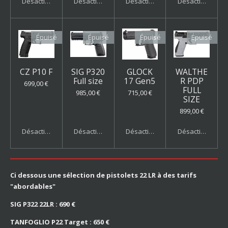
Désactivé
Désactivé
Désactivé
Désactivé
Épuisé
Épuisé
Épuisé
Épuisé
CZ P10 F
SIG P320
GLOCK
WALTHE
Full size
17 Gen5
R PDP
699,00 €
FULL
985,00 €
715,00 €
SIZE
899,00 €
Désactivé
Désactivé
Désactivé
Désactivé
Ci dessous une sélection de pistolets 22 LR à des tarifs
"abordables"
SIG P322 22LR : 690 €
TANFOGLIO P22 Target : 650 €