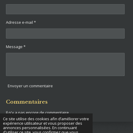
r
r
r
r
Adresse e-mail *
Message *
Envoyer un commentaire
Commentaires
Il n'y a pas encore de commentaire.
Ce site utilise des cookies afin d’améliorer votre
expérience utilisateur et vous proposer des
annonces personnalisées. En continuant
d'utiliser ce site, vous confirmez que vous