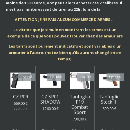
moins de 1500 euros, ont peut alors acheter ces 2 calibres. Il
n'est pas inintéressant de tirer au 22lr, loin de la.
ATTENTION JE NE FAIS AUCUN COMMERCE D'ARMES ...
La vitrine que je simule en montrant les armes est un
exemple de ce que vous pouvez trouver chez des armuriers
Les tarifs sont purement indicatifs et sont variables d'un
armurier à l'autre. (notez bien qu'ils auront changé entre
temps)
Épuisé
Épuisé
Épuisé
Épuisé
CZ P09
CZ SP01
Tanfoglio
Tanfoglio
SHADOW
P19
Stock III
669,00 €
Combat
1 260,00 €
899,00 €
720,00 €
Sport
739,00 €