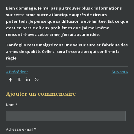
Bien dommage. Je n'ai pas pu trouver plus d'informations
sur cette arme outre atlantique auprès de tireurs
potentiels. Je pense que sa diffusion a été limitée. Est ce que
c'est en partie dû aux problèmes que j'ai moi-même
rencontré avec cette arme, j'en ai aucune idée.
Tanfoglio reste malgré tout une valeur sure et fabrique des
armes de qualité. Celle ci sera l'exception qui confirme la
règle.
«
Précédent
Suivant
»
P
P
P
P
a
a
a
a
r
r
r
r
t
t
t
t
Ajouter un commentaire
a
a
a
a
g
g
g
g
Nom *
e
e
e
e
r
r
r
r
Adresse e-mail *