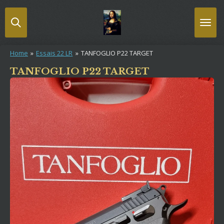
Passer
au
contenu
principal
Home
»
Essais 22 LR
»
TANFOGLIO P22 TARGET
TANFOGLIO P22 TARGET