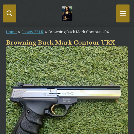
Passer
au
contenu
principal
Home
»
Essais 22 LR
»
Browning Buck Mark Contour URX
Browning Buck Mark Contour URX