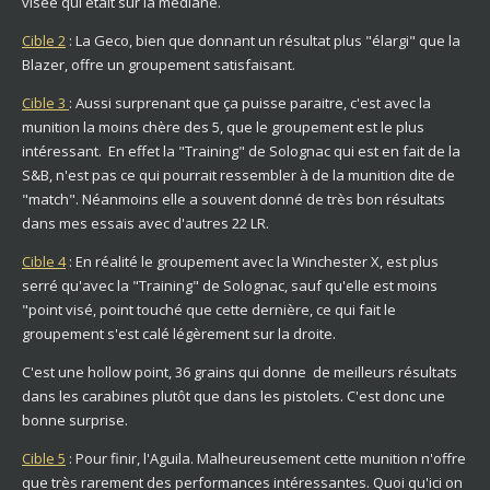
visée qui était sur la médiane.
Cible 2
: La Geco, bien que donnant un résultat plus "élargi" que la
Blazer, offre un groupement satisfaisant.
Cible 3
: Aussi surprenant que ça puisse paraitre, c'est avec la
munition la moins chère des 5, que le groupement est le plus
intéressant. En effet la "Training" de Solognac qui est en fait de la
S&B, n'est pas ce qui pourrait ressembler à de la munition dite de
"match". Néanmoins elle a souvent donné de très bon résultats
dans mes essais avec d'autres 22 LR.
Cible 4
: En réalité le groupement avec la Winchester X, est plus
serré qu'avec la "Training" de Solognac, sauf qu'elle est moins
"point visé, point touché que cette dernière, ce qui fait le
groupement s'est calé légèrement sur la droite.
C'est une hollow point, 36 grains qui donne de meilleurs résultats
dans les carabines plutôt que dans les pistolets. C'est donc une
bonne surprise.
Cible 5
: Pour finir, l'Aguila. Malheureusement cette munition n'offre
que très rarement des performances intéressantes. Quoi qu'ici on